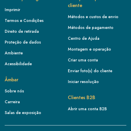
cliente
Imprimir
Métodos e custos de envio
Termos e Condições
Métodos de pagamento
Direito de retirada
Centro de Ajuda
Proteção de dados
Montagem e operação
Ambiente
Criar uma conta
Acessibilidade
Enviar foto(s) do cliente
FR
Âmbar
Iniciar resolução
IE
Sobre nós
IT
Clientes B2B
Carreira
NL
Abrir uma conta B2B
ES
Salas de exposição
BE/NL
PL