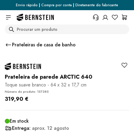
Skip to main content
Envio rápido
|
Compra por conta
|
Diretamente do fabricante
Search
+49 614 55 98 830
Necessita de informações sobre
Prateleiras de casa de banho
as políticas de devolução, o
estado da encomenda ou
qualquer outro assunto? Por favor
preencha o formulário.
Centro de ajuda (FAQ)
Prateleira de parede ARCTIC 640
Toque suave branco - 64 x 32 x 17,7 cm
Número do produto: 157385
319,90 €
Em stock
Entrega:
aprox.
12 agosto